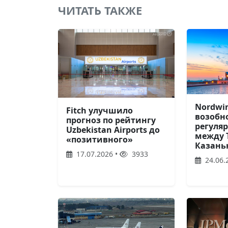
ЧИТАТЬ ТАКЖЕ
Nordwin
Fitch улучшило
возобн
прогноз по рейтингу
регуля
Uzbekistan Airports до
между 
«позитивного»
Казань
17.07.2026 •
3933
24.06.