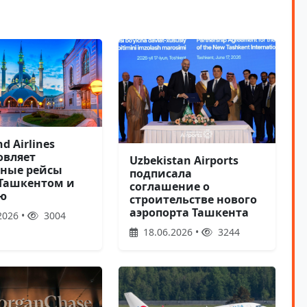
d Airlines
овляет
Uzbekistan Airports
рные рейсы
подписала
Ташкентом и
соглашение о
ю
строительстве нового
аэропорта Ташкента
2026 •
3004
18.06.2026 •
3244