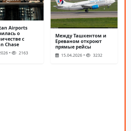
tan Airports
рилась о
Между Ташкентом и
ничестве с
Ереваном откроют
an Chase
прямые рейсы
2026 •
2163
15.04.2026 •
3232