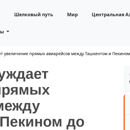
н
Шелковый путь
Мир
Центральная А
ты
ает увеличение прямых авиарейсов между Ташкентом и Пекином
суждает
прямых
между
 Пекином до