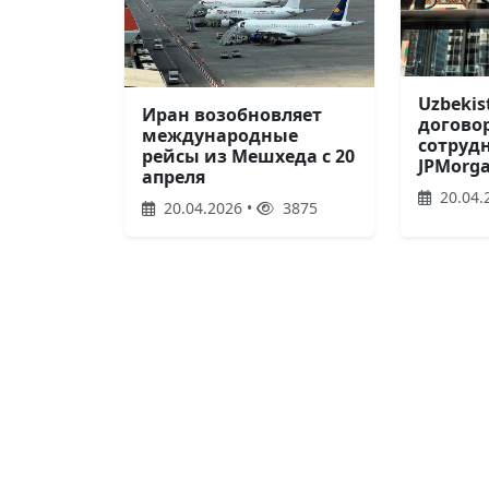
Uzbekis
Иран возобновляет
догово
международные
сотруд
рейсы из Мешхеда с 20
JPMorg
апреля
20.04.
20.04.2026 •
3875