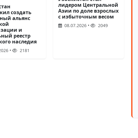
лидером Центральной
стан
Азии по доле взрослых
жил создать
с избыточным весом
ный альянс
кой
08.07.2026 •
2049
зации и
ьный реестр
кого наследия
2026 •
2181