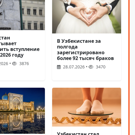
стан
В Узбекистане за
тывает
полгода
ить вступление
зарегистрировано
 2026 году
более 92 тысяч браков
2026 •
3876
28.07.2026 •
3470
Узбекистан стал