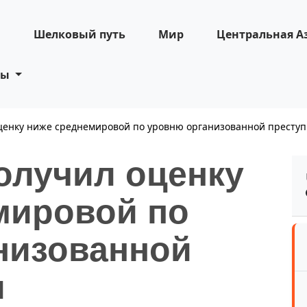
н
Шелковый путь
Мир
Центральная А
ты
ценку ниже среднемировой по уровню организованной преступ
олучил оценку
мировой по
низованной
и