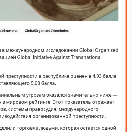
Узбекистан
GlobalOrganizedCrimeIndex
ан в международном исследовании Global Organized
цией Global Initiative Against Transnational
й преступности в республике оценен в 4,93 балла,
ставляющего 5,08 балла.
иминальным угрозам оказался значительно ниже —
ту в мировом рейтинге. Этот показатель отражает
ов, системы правосудия, международного
тиводействия организованной преступности.
елили торговле людьми, которая остается одной