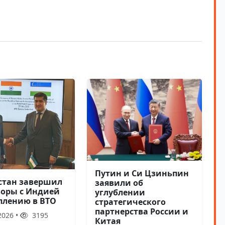
Путин и Си Цзиньпин
стан завершил
заявили об
воры с Индией
углублении
уплению в ВТО
стратегического
партнерства России и
2026 •
3195
Китая