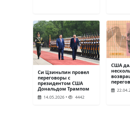
США да
нескол
Си Цзиньпин провел
возвра
переговоры с
перего
президентом США
Дональдом Трампом
22.04.
14.05.2026 •
4442