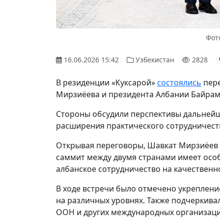
Фото
16.06.2026 15:42
Узбекистан
2828
В резиденции «Куксарой»
состоялись
пере
Мирзиёева и президента Албании Байрам
Стороны обсудили перспективы дальнейш
расширения практического сотрудничеств
Открывая переговоры, Шавкат Мирзиёев 
саммит между двумя странами имеет особ
албанское сотрудничество на качественн
В ходе встречи было отмечено укреплени
на различных уровнях. Также подчеркивал
ООН и других международных организаци