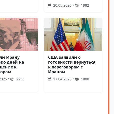
20.05.2026 •
1982
США заявили о
ли Ирану
готовности вернуться
ько дней на
к переговорам с
щение к
Ираном
ворам
17.04.2026 •
1808
2026 •
2258