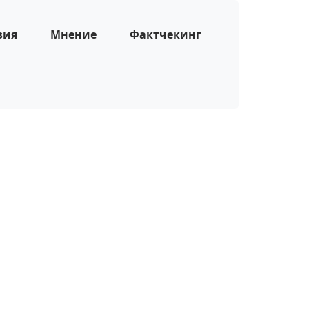
зия
Мнение
Фактчекинг