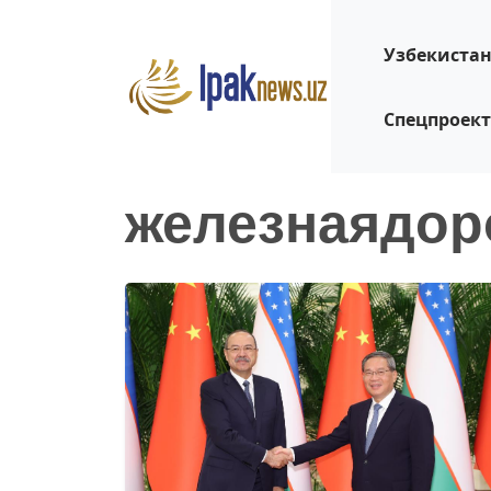
Узбекиста
Спецпроек
железнаядор