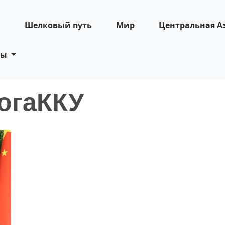
н
Шелковый путь
Мир
Центральная А
ты
огаККУ