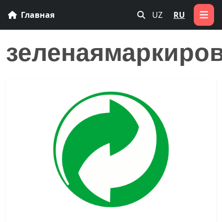
Главная
UZ
RU
зеленаямаркиро