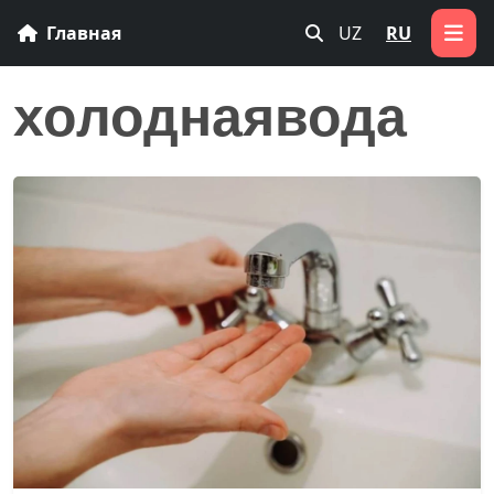
Главная
UZ
RU
холоднаявода