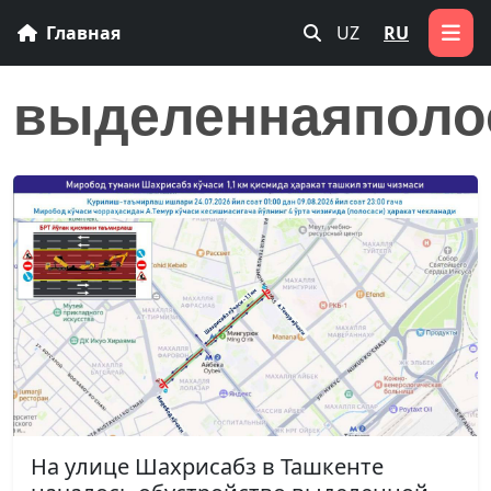
Главная
UZ
RU
выделеннаяполо
На улице Шахрисабз в Ташкенте