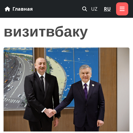
Главная
UZ
RU
визитвбаку