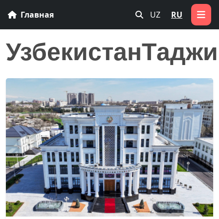
Главная
UZ
RU
УзбекистанТаджи