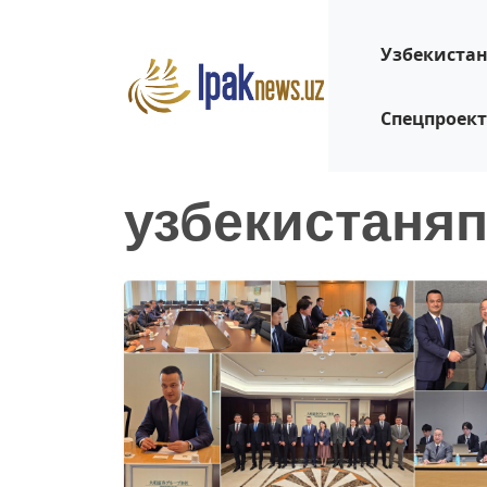
Узбекиста
Спецпроек
узбекистаня