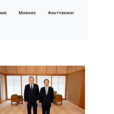
зия
Мнение
Фактчекинг