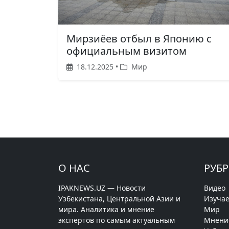
Мирзиёев отбыл в Японию с
официальным визитом
18.12.2025 •
Мир
О НАС
РУБ
IPAKNEWS.UZ — Новости
Видео
Узбекистана, Центральной Азии и
Изучае
мира. Аналитика и мнение
Мир
экспертов по самым актуальным
Мнени