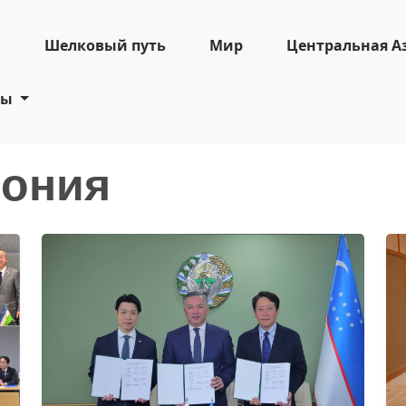
н
Шелковый путь
Мир
Центральная А
ты
пония