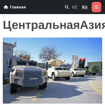
Главная
UZ
RU
ЦентральнаяАзия