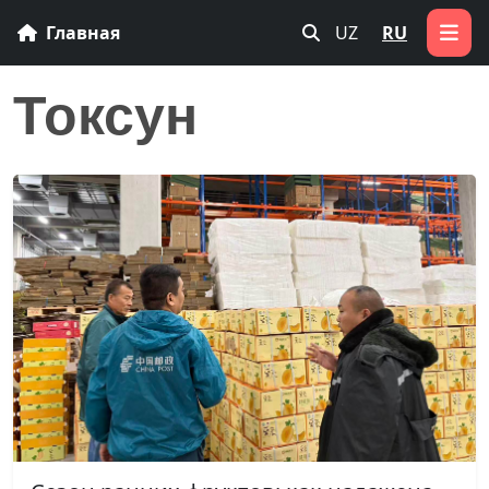
Главная
UZ
RU
Токсун