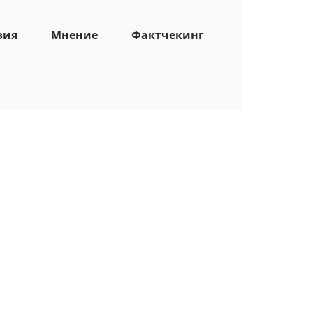
зия
Мнение
Фактчекинг