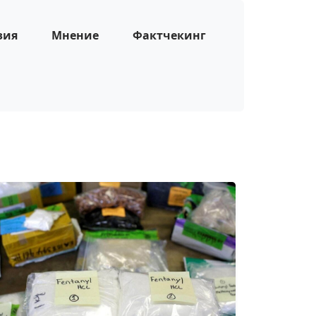
зия
Мнение
Фактчекинг