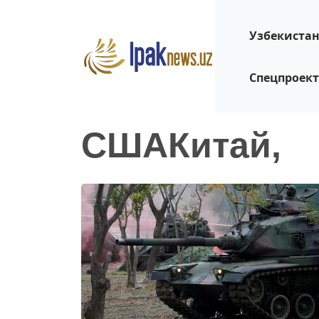
Узбекиста
Спецпроек
СШАКитай,