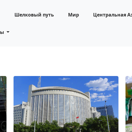
н
Шелковый путь
Мир
Центральная А
ты