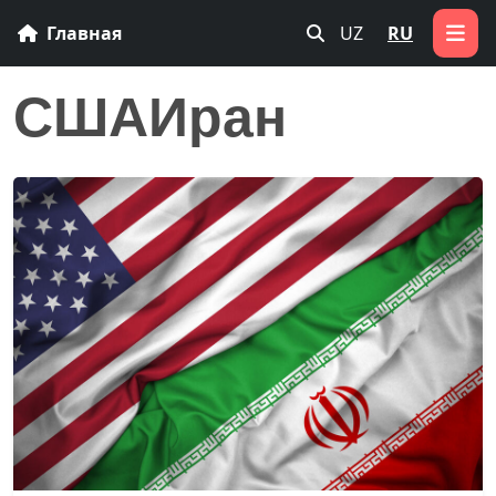
Главная
UZ
RU
СШАИран