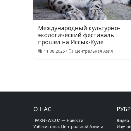
Международный культурно-
экологический фестиваль
прошел на Иссык-Куле
11.08.2025 •
Центральная Азия
О НАС
РУБ
IPAKNEWS.UZ — Новости
Видео
Узбекистана, Центральной Азии и
Изучае