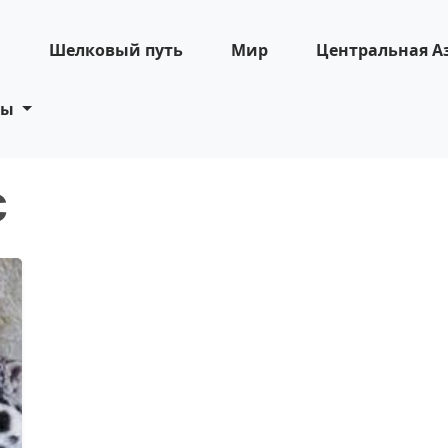
н
Шелковый путь
Мир
Центральная А
ты
с