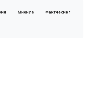
зия
Мнение
Фактчекинг