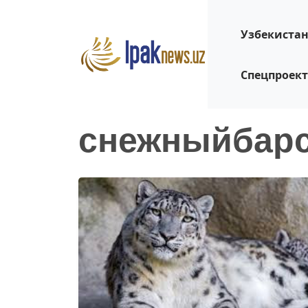
Узбекиста
Спецпроек
снежныйбар