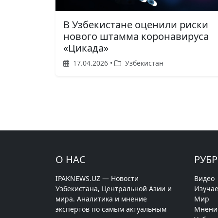
В Узбекистане оценили риски
нового штамма коронавируса
«Цикада»
17.04.2026 •
Узбекистан
О НАС
РУБ
IPAKNEWS.UZ — Новости
Видео
Узбекистана, Центральной Азии и
Изучае
мира. Аналитика и мнение
Мир
экспертов по самым актуальным
Мнени