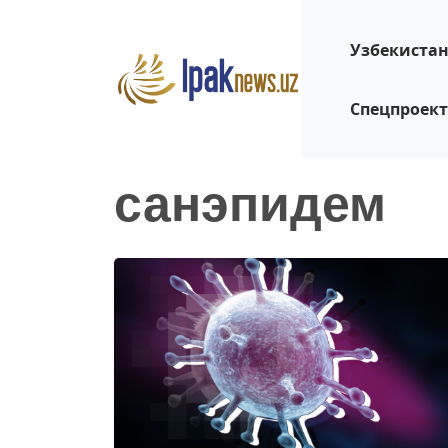
Узбекиста
Спецпроек
санэпидем