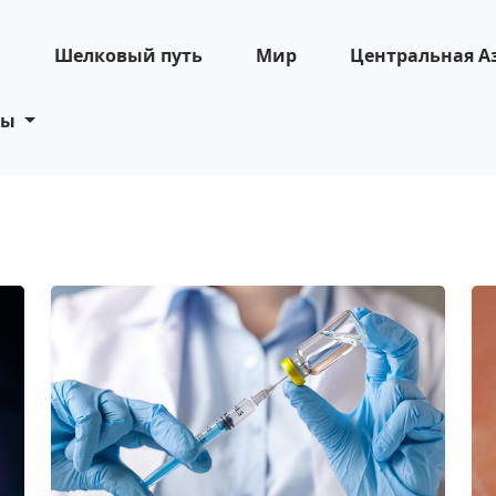
н
Шелковый путь
Мир
Центральная А
ты