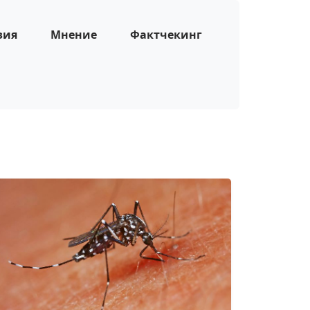
зия
Мнение
Фактчекинг