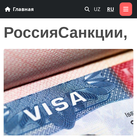
Главная
UZ
RU
РоссияСанкции,