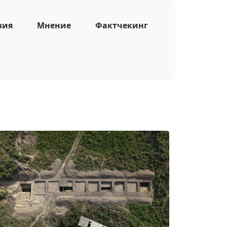
зия
Мнение
Фактчекинг