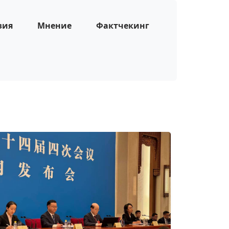
зия
Мнение
Фактчекинг