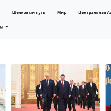
н
Шелковый путь
Мир
Центральная А
ты