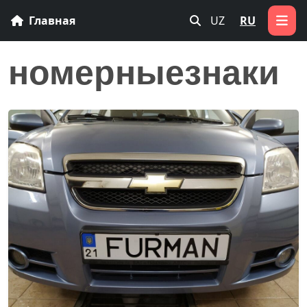
Главная
UZ
RU
номерныезнаки