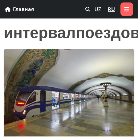
Главная
UZ
RU
интервалпоездо