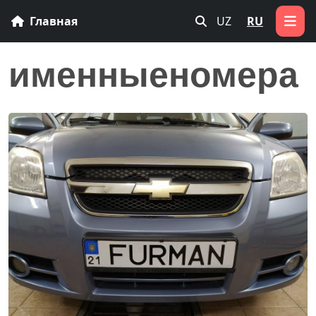
Главная
UZ
RU
именныеномера