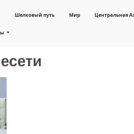
н
Шелковый путь
Мир
Центральная А
ты
иесети