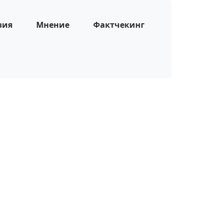
зия
Мнение
Фактчекинг