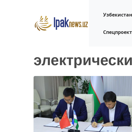
Узбекиста
Спецпроек
электрическ