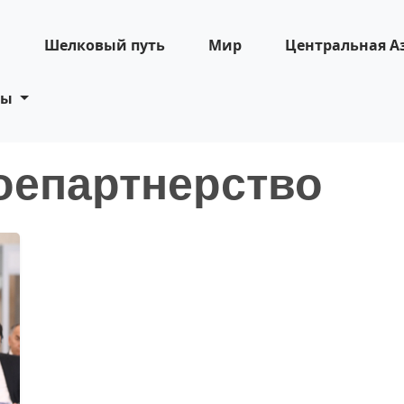
н
Шелковый путь
Мир
Центральная А
ты
оепартнерство