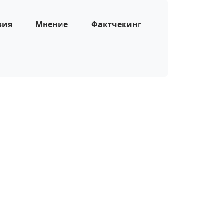
зия
Мнение
Фактчекинг