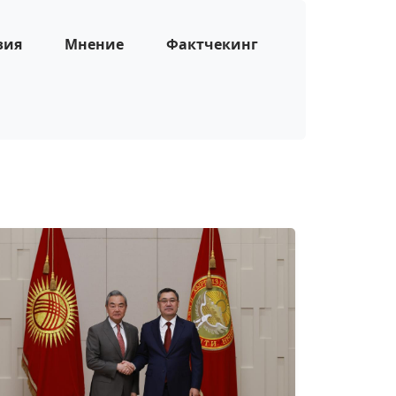
зия
Мнение
Фактчекинг