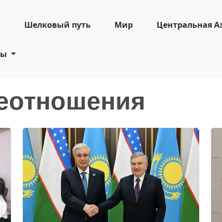
н
Шелковый путь
Мир
Центральная А
ты
еотношения