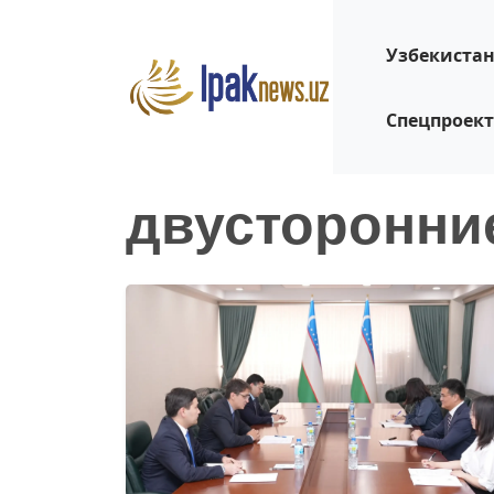
Узбекиста
Спецпроек
двусторонни