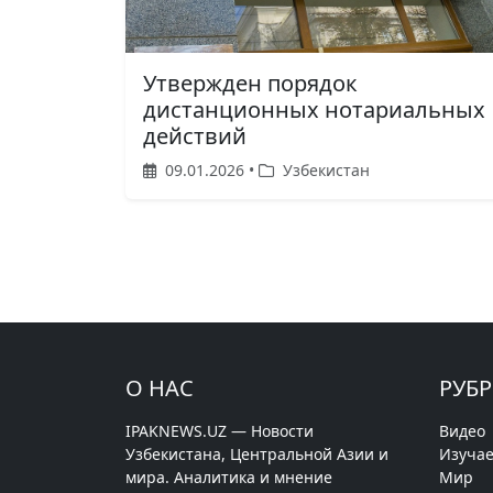
Утвержден порядок
дистанционных нотариальных
действий
09.01.2026 •
Узбекистан
О НАС
РУБ
IPAKNEWS.UZ — Новости
Видео
Узбекистана, Центральной Азии и
Изучае
мира. Аналитика и мнение
Мир