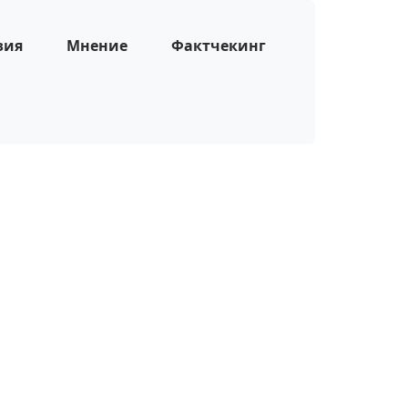
зия
Мнение
Фактчекинг