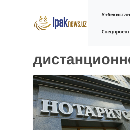
Узбекиста
Спецпроек
дистанционн