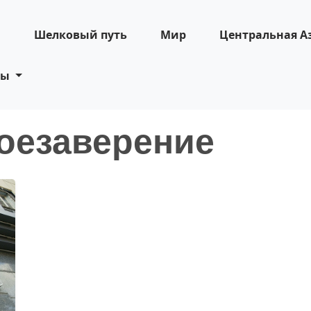
н
Шелковый путь
Мир
Центральная А
ты
оезаверение