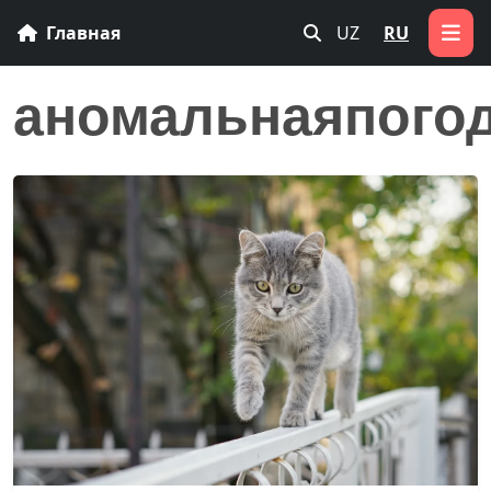
Главная
UZ
RU
аномальнаяпого