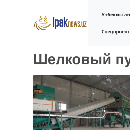
Узбекиста
Спецпроек
Шелковый п