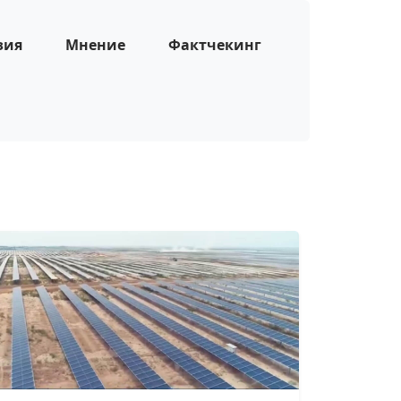
зия
Мнение
Фактчекинг