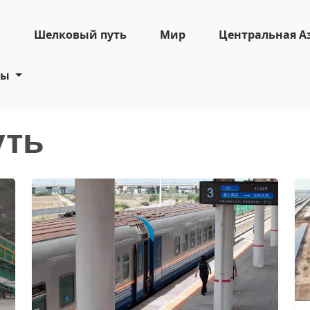
н
Шелковый путь
Мир
Центральная А
ты
уть