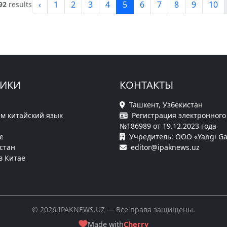
‹
1
2
3
4
5
6
7
8
9
10
92
results
РИКИ
КОНТАКТЫ
Ташкент, Узбекистан
м китайский язык
Регистрация электронного
№186989 от 19.12.2023 года
е
Учредитель: ООО «Yangi Ga
стан
editor@ipaknews.uz
в Китае
© 2026 IPAKNEWS.UZ — Все права защищены.
Made with
Cherry