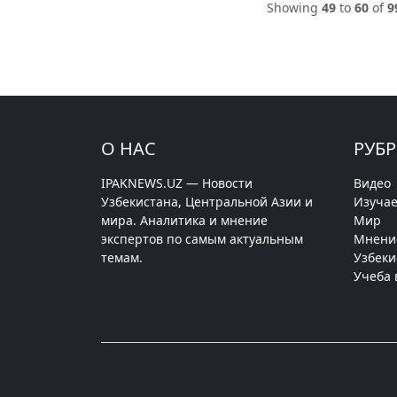
Showing
49
to
60
of
9
О НАС
РУБ
IPAKNEWS.UZ — Новости
Видео
Узбекистана, Центральной Азии и
Изучае
мира. Аналитика и мнение
Мир
экспертов по самым актуальным
Мнени
темам.
Узбеки
Учеба 