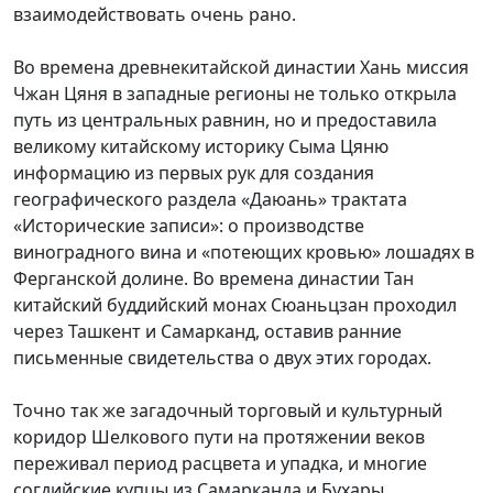
взаимодействовать очень рано.
Во времена древнекитайской династии Хань миссия
Чжан Цяня в западные регионы не только открыла
путь из центральных равнин, но и предоставила
великому китайскому историку Сыма Цяню
информацию из первых рук для
создания
географического раздела «Даюань» трактата
«Исторические записи»: о производстве
виноградного вина и «потеющих кровью» лошадях в
Ферганской долине. Во времена династии Тан
китайский
буддийский монах Сюаньцзан проходил
через Ташкент и Самарканд, оставив ранние
письменные свидетельства о
двух этих городах.
Точно так же загадочный торговый и культурный
коридор Шелкового пути на протяжении веков
переживал период расцвета и упадка, и многие
согдийские купцы из Самарканда и Бухары