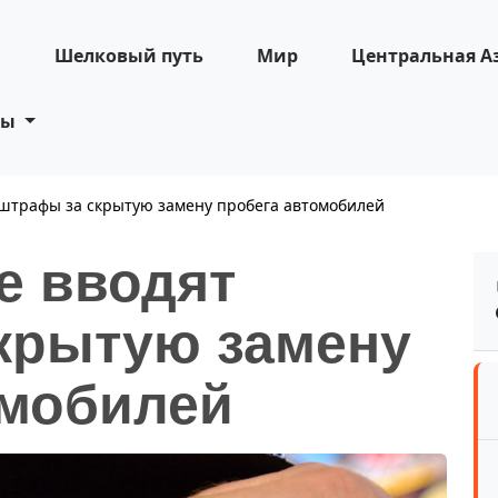
н
Шелковый путь
Мир
Центральная А
ты
 штрафы за скрытую замену пробега автомобилей
е вводят
крытую замену
омобилей