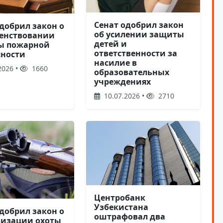
Сенат одобрил закон
добрил закон о
об усилении защиты
енствовании
детей и
ы пожарной
ответственности за
сности
насилие в
2026 •
1660
образовательных
учреждениях
10.07.2026 •
2710
Центробанк
Узбекистана
добрил закон о
оштрафовал два
изации охоты