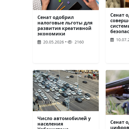
Сенат о
Сенат одобрил
соверш
налоговые льготы для
систем
развития креативной
безопа
экономики
10.07.
20.05.2026 •
2160
Число автомобилей у
Сенат о
населения
цифров