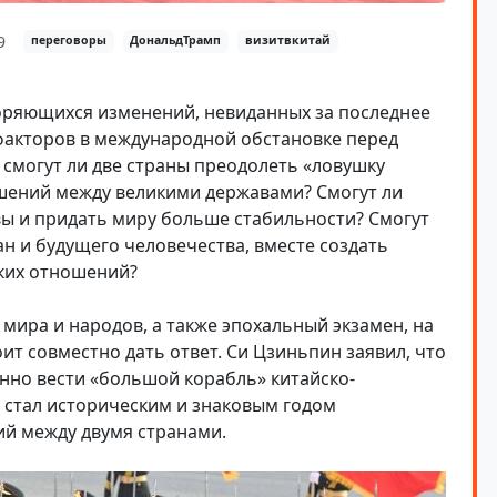
9
переговоры
ДональдТрамп
визитвкитай
коряющихся изменений, невиданных за последнее
факторов в международной обстановке перед
смогут ли две страны преодолеть «ловушку
шений между великими державами? Смогут ли
вы и придать миру больше стабильности? Смогут
ан и будущего человечества, вместе создать
ких отношений?
 мира и народов, а также эпохальный экзамен, на
т совместно дать ответ. Си Цзиньпин заявил, что
нно вести «большой корабль» китайско-
 стал историческим и знаковым годом
й между двумя странами.