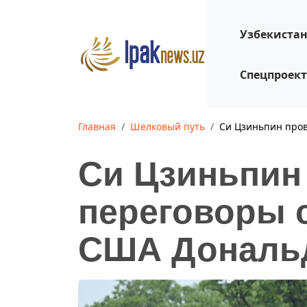
Узбекиста
Спецпроек
Главная
Шелковый путь
Си Цзиньпин про
Си Цзиньпин
переговоры 
США Дональ