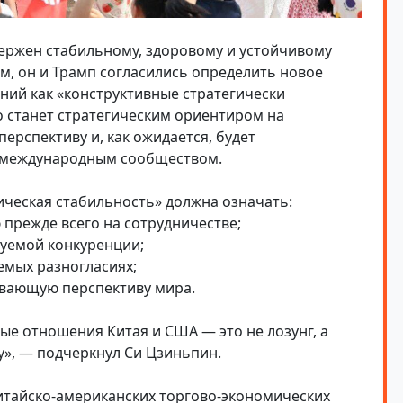
ержен стабильному, здоровому и устойчивому
м, он и Трамп согласились определить новое
ий как «конструктивные стратегически
 станет стратегическим ориентиром на
ерспективу и, как ожидается, будет
и международным сообществом.
ическая стабильность» должна означать:
прежде всего на сотрудничестве;
уемой конкуренции;
емых разногласиях;
ивающую перспективу мира.
ые отношения Китая и США — это не лозунг, а
у», — подчеркнул Си Цзиньпин.
китайско-американских торгово-экономических