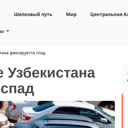
н
Шелковый путь
Мир
Центральная А
ты
тана фиксируется спад
 Узбекистана
 спад