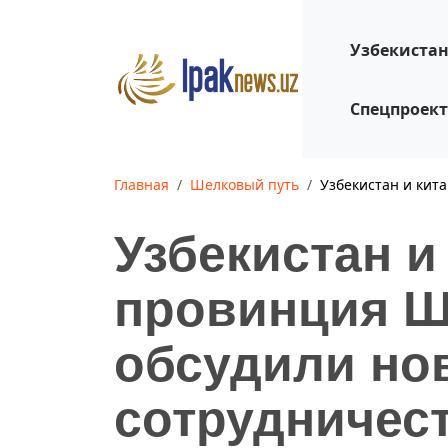
Узбекиста
Спецпроек
Главная
Шелковый путь
Узбекистан и кит
Узбекистан и
провинция 
обсудили но
сотрудничес