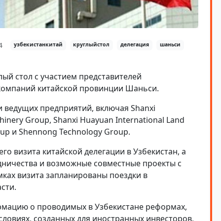
4
узбекистанкитай
круглыйстол
делегация
шаньси
лый стол с участием представителей
компаний китайской провинции Шаньси.
и ведущих предприятий, включая Shanxi
hinery Group, Shanxi Huayuan International Land
roup и Shennong Technology Group.
о визита китайской делегации в Узбекистан, а
дничества и возможные совместные проекты с
амках визита запланированы поездки в
сти.
мацию о проводимых в Узбекистане реформах,
словиях, созданных для иностранных инвесторов,