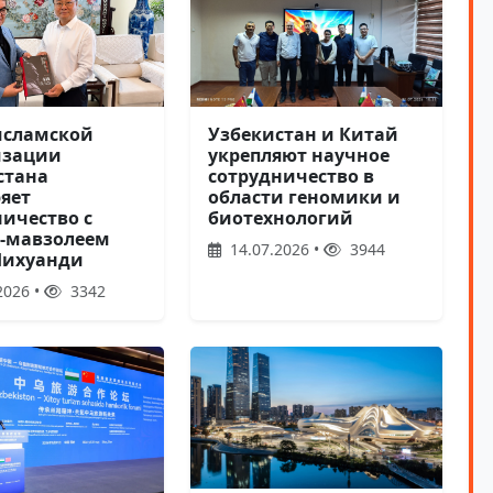
Узбекистан и Китай
исламской
укрепляют научное
изации
сотрудничество в
стана
области геномики и
яет
биотехнологий
ничество с
-мавзолеем
14.07.2026 •
3944
Шихуанди
2026 •
3342