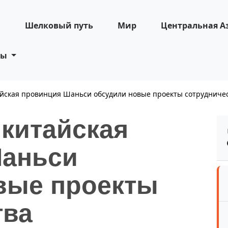
н
Шелковый путь
Мир
Центральная А
ты
айская провинция Шаньси обсудили новые проекты сотрудниче
 китайская
Шаньси
вые проекты
тва