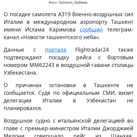
Фото: Tashkent_SkyNews.
О посадке самолета А319 Военно-воздушных сил
Италии в международном аэропорту Ташкент
имени Ислама Каримова
сообщил
телеграм-
канал «Новости ташкентского неба».
Данные с
портала
Flightradar24 также
подтверждают посадку рейса с бортовым
номером MM62243 в воздушной гавани столицы
Узбекистана.
О причинах остановки в Ташкенте не
сообщается. Судя по официальным СМИ, визит
делегации Италии в Узбекистан не
планировался.
Воздушное судно с итальянской делегацией во
главе с премьер-министром Италии Джорджией
Мелони совершало рейс из Шанхая.