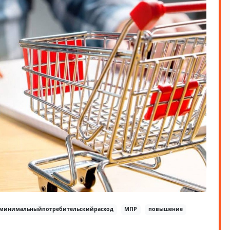
минимальныйпотребительскийрасход
МПР
повышение