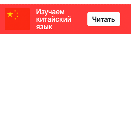
РИКИ
КОНТАКТЫ
Ташкент, Узбекистан
м китайский язык
Регистрация электронного
№186989 от 19.12.2023 года
е
Учредитель: ООО «Yangi Ga
стан
editor@ipaknews.uz
в Китае