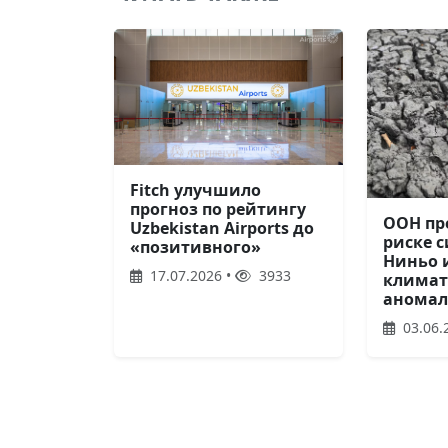
Fitch улучшило
прогноз по рейтингу
ООН пр
Uzbekistan Airports до
риске с
«позитивного»
Ниньо 
17.07.2026 •
3933
климат
анома
03.06.