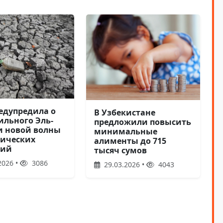
едупредила о
В Узбекистане
ильного Эль-
предложили повысить
и новой волны
минимальные
ических
алименты до 715
лий
тысяч сумов
2026 •
3086
29.03.2026 •
4043