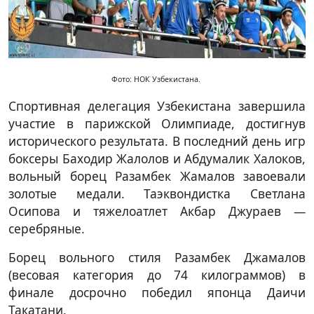
Фото: НОК Узбекистана.
Спортивная делегация Узбекистана завершила
участие в парижской Олимпиаде, достигнув
исторического результата. В последний день игр
боксеры Баходир Жалолов и Абдумалик Халоков,
вольный борец Разамбек Жамалов завоевали
золотые медали. Таэквондистка Светлана
Осипова и тяжелоатлет Акбар Джураев —
серебряные.
Борец вольного стиля Разамбек Джамалов
(весовая категория до 74 килограммов) в
финале досрочно победил японца Даичи
Такатани.