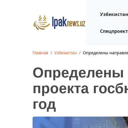
Узбекиста
Спецпроек
Главная
Узбекистан
Определены направлен
Определены 
проекта госб
год