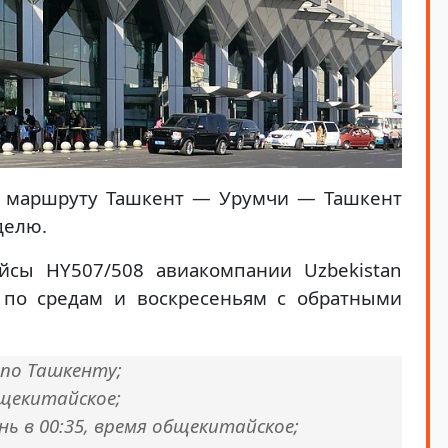
по маршруту Ташкент — Урумчи — Ташкент
делю.
йсы HY507/508 авиакомпании Uzbekistan
я по средам и воскресеньям с обратными
 по Ташкенту;
бщекитайское;
ь в 00:35, время общекитайское;