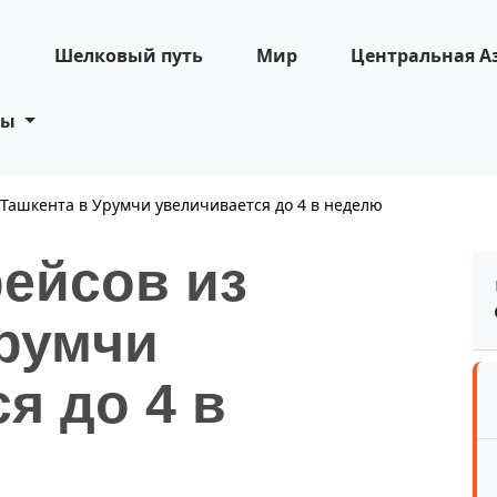
н
Шелковый путь
Мир
Центральная А
ты
 Ташкента в Урумчи увеличивается до 4 в неделю
рейсов из
Урумчи
я до 4 в