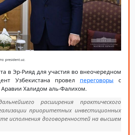
то: president.uz.
та в Эр-Рияд для участия во внеочередном
дент Узбекистана провел
переговоры
с
 Аравии Халидом аль-Фалихом.
альнейшего расширения практического
реализации приоритетных инвестиционных
сте исполнения договоренностей на высшем