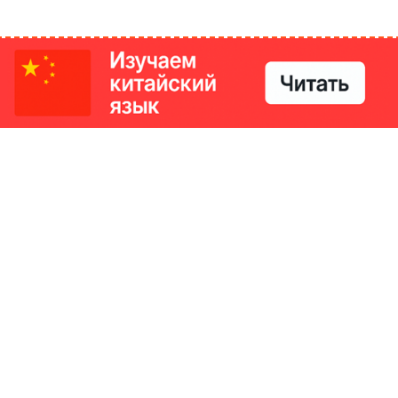
РИКИ
КОНТАКТЫ
Ташкент, Узбекистан
м китайский язык
Регистрация электронного
№186989 от 19.12.2023 года
е
Учредитель: ООО «Yangi Ga
стан
editor@ipaknews.uz
в Китае