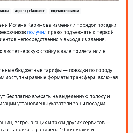
такси
аэропортТашкент
порядокпосадки
ени Ислама Каримова изменили порядок посадки
еревозчиков
получил
право подъезжать к первой
иентов непосредственно у выхода из здания.
 диспетчерскую стойку в зале прилета или в
льные бюджетные тарифы — поездки по городу
рам доступны разные форматы трансфера, включая
гут бесплатно въехать на выделенную полосу и
вигации установлены указатели зоны посадки
ашин, встречающих и такси других сервисов —
сь остановка ограничена 10 минутами и