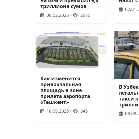
налог с
на 63% и превысил 9,6
триллиона сумов
02.01.
08.02.2026 •
2970
Как изменится
привокзальная
В Узбе
площадь в зоне
легаль
прилета аэропорта
такси 
«Ташкент»
трилли
18.09.2025 •
845
08.08.