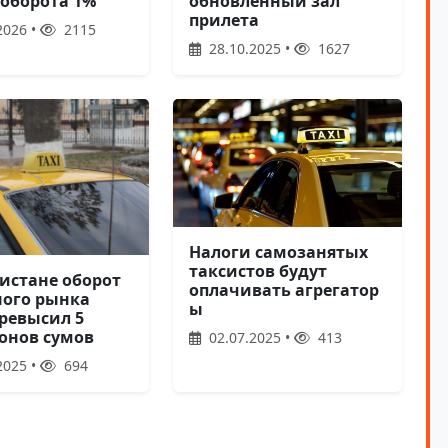
 оборота 1%
обновленный зал
прилета
2026 •
2115
28.10.2025 •
1627
Налоги самозанятых
таксистов будут
кистане оборот
оплачивать агрегатор
ного рынка
ы
превысил 5
онов сумов
02.07.2025 •
413
2025 •
694