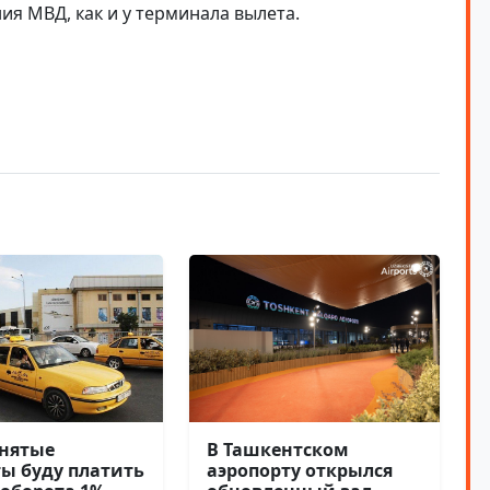
я МВД, как и у терминала вылета.
нятые
В Ташкентском
ты буду платить
аэропорту открылся