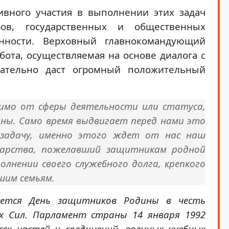
ивного участия в выполнении этих задач
ров, государственных и общественных
нности. Верховный главнокомандующий
бота, осуществляемая на основе диалога с
зательно даст огромный положительный
исимо от сферы деятельности или статуса,
ы. Само время выдвигает перед нами это
задачу, именно этого ждет от нас наш
дарства, пожелавший защитникам родной
лнении своего служебного долга, крепкого
шим семьям.
нуется День защитников Родины в честь
х Сил. Парламент страны 14 января 1992
сех частей и соединений, военных учебных