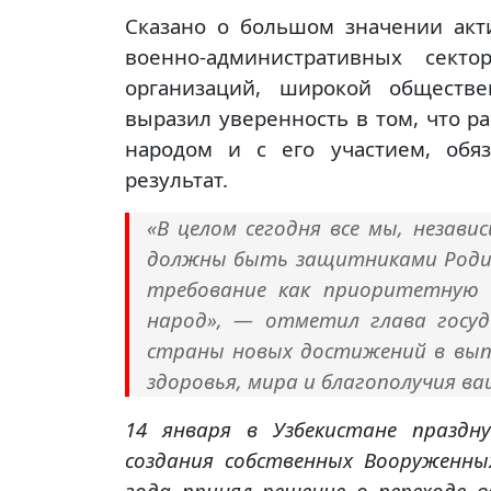
Сказано о большом значении акт
военно-административных секто
организаций, широкой обществе
выразил уверенность в том, что ра
народом и с его участием, обя
результат.
«В целом сегодня все мы, незав
должны быть защитниками Родин
требование как приоритетную 
народ», — отметил глава госу
страны новых достижений в выпо
здоровья, мира и благополучия ва
14 января в Узбекистане празд
создания собственных Вооруженны
года принял решение о переходе в