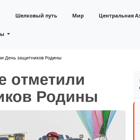
н
Шелковый путь
Мир
Центральная А
ты
ли День защитников Родины
е отметили
иков Родины