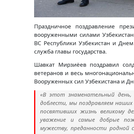
Праздничное поздравление през
вооруженными силами Узбекистана
ВС Республики Узбекистан и Дне
служба главы государства.
Шавкат Мирзиёев поздравил солд
ветеранов и весь многонациональ
Вооруженных сил Узбекистана и Д
«В этот знаменательный день,
доблести, мы поздравляем наших
посвятивших жизнь великому д
уважение и самые добрые пож
мужеству, преданности родной 