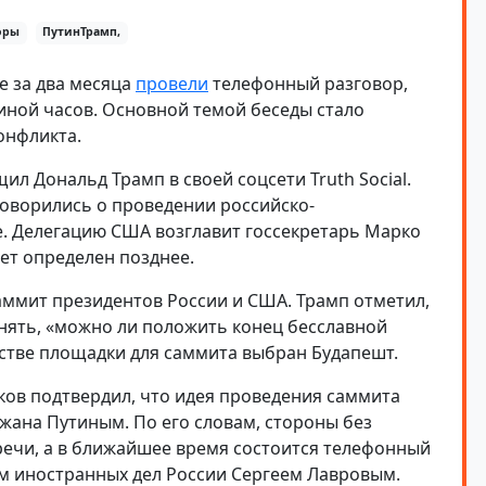
оры
ПутинТрамп,
е за два месяца
провели
телефонный разговор,
иной часов. Основной темой беседы стало
онфликта.
л Дональд Трамп в своей соцсети Truth Social.
говорились о проведении российско-
е. Делегацию США возглавит госсекретарь Марко
дет определен позднее.
аммит президентов России и США. Трамп отметил,
нять, «можно ли положить конец бесславной
естве площадки для саммита выбран Будапешт.
в подтвердил, что идея проведения саммита
жана Путиным. По его словам, стороны без
речи, а в ближайшее время состоится телефонный
м иностранных дел России Сергеем Лавровым.