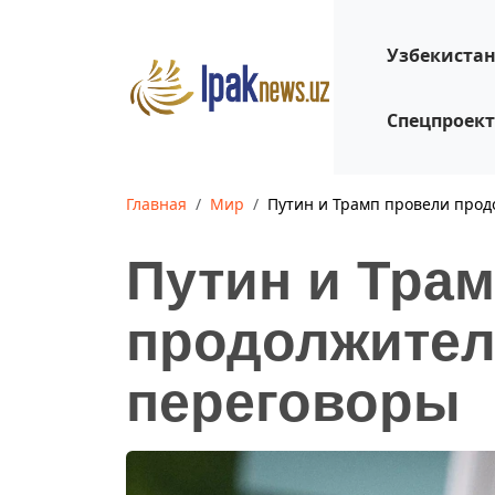
Узбекиста
Спецпроек
Главная
Мир
Путин и Трамп провели про
Путин и Тра
продолжите
переговоры