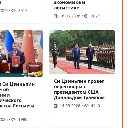
экономике и
и
логистике
2026 •
3517
16.06.2026 •
2827
Си Цзиньпин провел
и Си Цзиньпин
переговоры с
и об
президентом США
ении
Дональдом Трампом
гического
рства России и
14.05.2026 •
4440
2026 •
1980