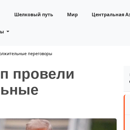
н
Шелковый путь
Мир
Центральная А
ты
должительные переговоры
мп провели
льные