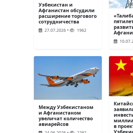
Узбекистан и
Афганистан обсудили
«Талиб
расширение торгового
пятиле
сотрудничества
развит
27.07.2026 •
1962
Афгани
10.07.
Китайс
Между Узбекистаном
заявил
и Афганистаном
инвести
увеличат количество
миллиа
авиарейсов
в проек
Узбеки
24.06.2026 •
2292