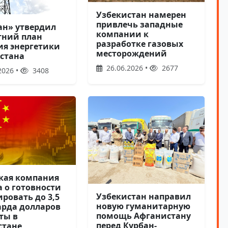
Узбекистан намерен
привлечь западные
ан» утвердил
компании к
тний план
разработке газовых
ия энергетики
месторождений
стана
26.06.2026 •
2677
2026 •
3408
кая компания
а о готовности
Узбекистан направил
ровать до 3,5
новую гуманитарную
рда долларов
помощь Афганистану
ты в
перед Курбан-
стане