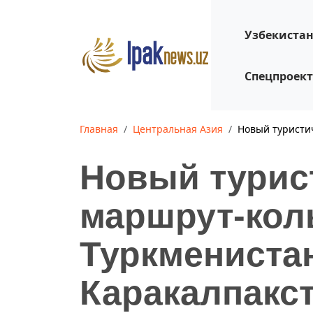
Узбекиста
Спецпроек
Главная
Центральная Азия
Новый туристич
Новый турис
маршрут-кол
Туркменистан
Каракалпакст