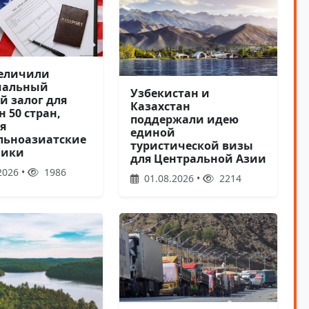
еличили
мальный
Узбекистан и
й залог для
Казахстан
 50 стран,
поддержали идею
я
единой
льноазиатские
туристической визы
лики
для Центральной Азии
2026 •
1986
01.08.2026 •
2214