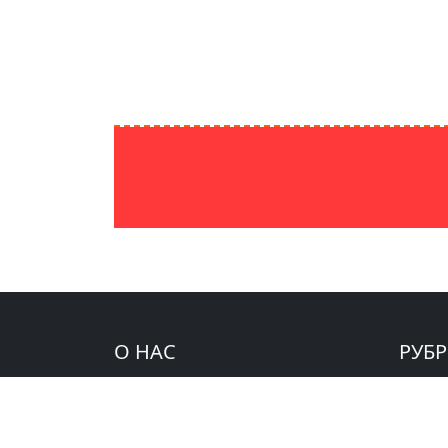
О НАС
РУБ
IPAKNEWS.UZ — Новости
Видео
Узбекистана, Центральной Азии и
Изучае
мира. Аналитика и мнение
Мир