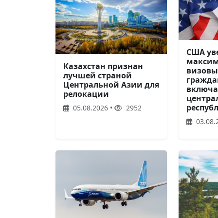
США ув
макси
Казахстан признан
визовы
лучшей страной
граждан
Центральной Азии для
включа
релокации
центра
респуб
05.08.2026 •
2952
03.08.