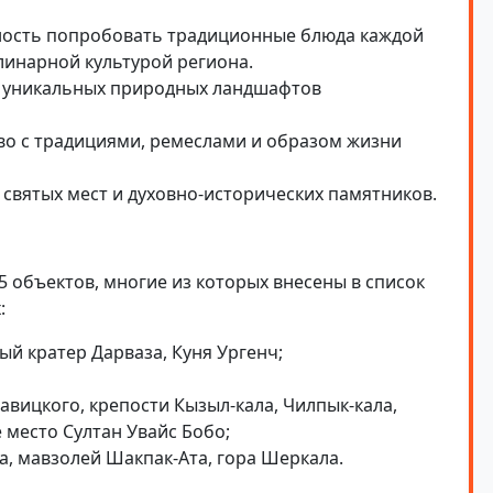
ность попробовать традиционные блюда каждой
линарной культурой региона.
и уникальных природных ландшафтов
во с традициями, ремеслами и образом жизни
вятых мест и духовно-исторических памятников.
5 объектов, многие из которых внесены в список
:
й кратер Дарваза, Куня Ургенч;
авицкого, крепости Кызыл-кала, Чилпык-кала,
е место Султан Увайс Бобо;
, мавзолей Шакпак-Ата, гора Шеркала.