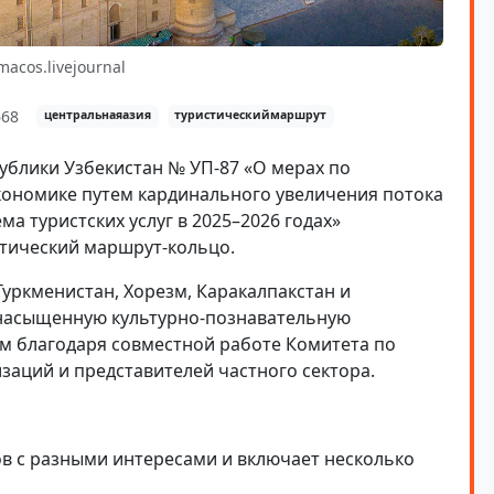
macos.livejournal
68
центральнаяазия
туристическиймаршрут
публики Узбекистан № УП-87 «О мерах по
кономике путем кардинального увеличения потока
а туристских услуг в 2025–2026 годах»
тический маршрут-кольцо.
уркменистан, Хорезм, Каракалпакстан и
 насыщенную культурно-познавательную
м благодаря совместной работе Комитета по
заций и представителей частного сектора.
в с разными интересами и включает несколько