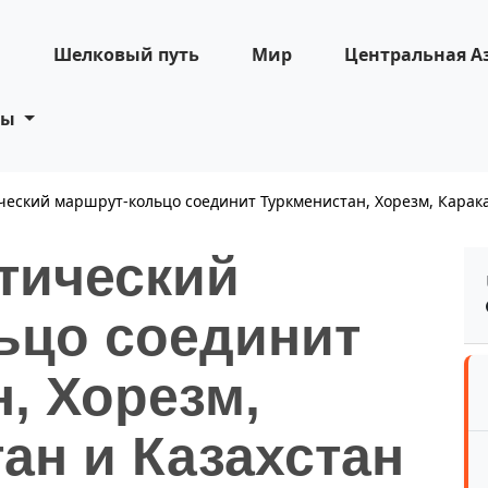
н
Шелковый путь
Мир
Центральная А
ты
еский маршрут-кольцо соединит Туркменистан, Хорезм, Карака
тический
ьцо соединит
, Хорезм,
ан и Казахстан