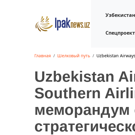
Узбекиста
Спецпроек
Главная
Шелковый путь
Uzbekistan Airway
Uzbekistan A
Southern Air
меморандум 
стратегичес