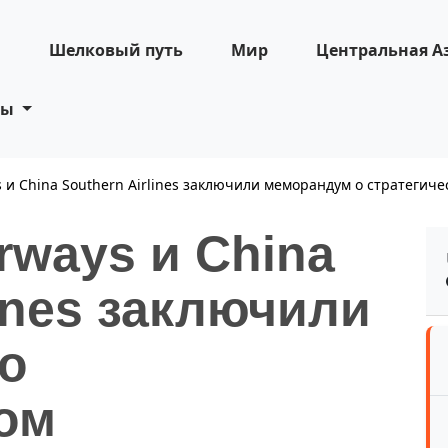
н
Шелковый путь
Мир
Центральная А
ты
s и China Southern Airlines заключили меморандум о стратегич
irways и China
lines заключили
о
ком