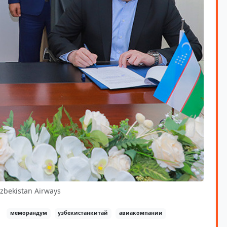
zbekistan Airways
меморандум
узбекистанкитай
авиакомпании