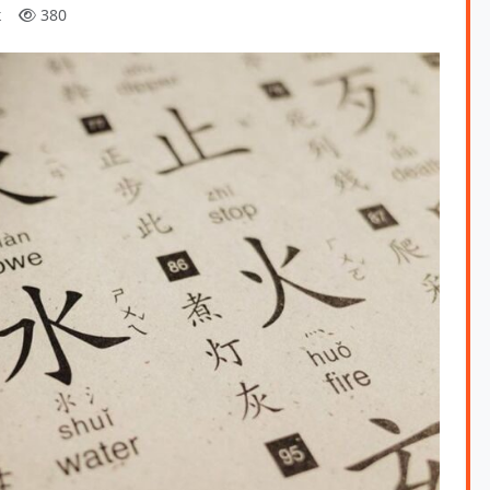
к
380