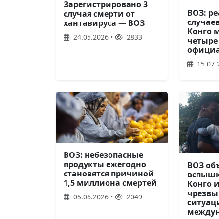
Зарегистрировано 3
ВОЗ: р
случая смерти от
случаев
хантавируса — ВОЗ
Конго 
24.05.2026 •
2833
четыре
официа
15.07.
ВОЗ: небезопасные
продукты ежегодно
ВОЗ об
становятся причиной
вспышк
1,5 миллиона смертей
Конго 
чрезвы
05.06.2026 •
2049
ситуац
междун