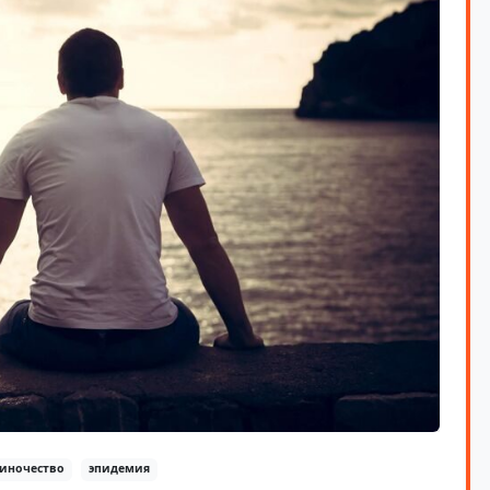
иночество
эпидемия