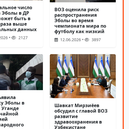
еальное число
ВОЗ оценила риск
 Эболы в ДР
распространения
может быть в
Эболы во время
 раза выше
чемпионата мира по
льных данных
футболу как низкий
2026 •
2127
12.06.2026 •
3897
ъявила
у Эболы в
Шавкат Мирзиёев
и Уганде
обсудил с главой ВОЗ
чайной
развитие
ией
здравоохранения в
ародного
Узбекистане