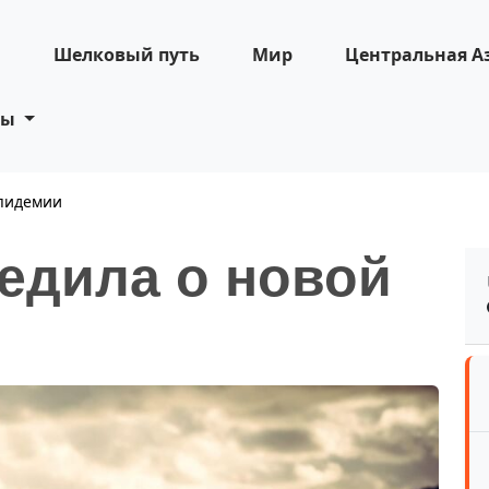
н
Шелковый путь
Мир
Центральная А
ты
эпидемии
едила о новой