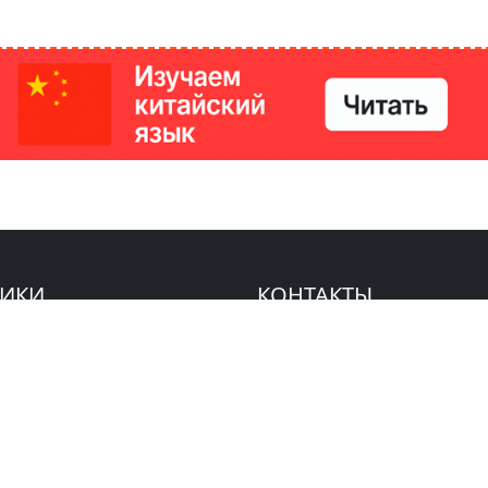
РИКИ
КОНТАКТЫ
Ташкент, Узбекистан
м китайский язык
Регистрация электронного
№186989 от 19.12.2023 года
е
Учредитель: ООО «Yangi Ga
стан
editor@ipaknews.uz
в Китае