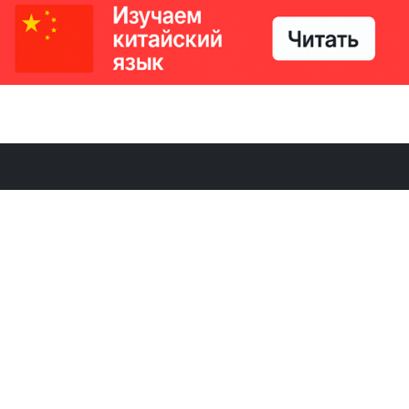
РИКИ
КОНТАКТЫ
Ташкент, Узбекистан
м китайский язык
Регистрация электронного
№186989 от 19.12.2023 года
е
Учредитель: ООО «Yangi Ga
стан
editor@ipaknews.uz
в Китае