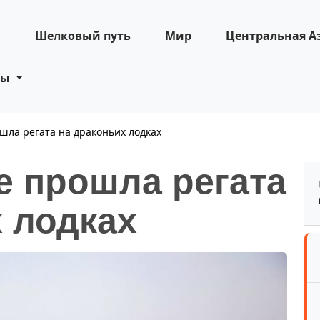
н
Шелковый путь
Мир
Центральная А
ты
шла регата на драконьих лодках
е прошла регата
 лодках