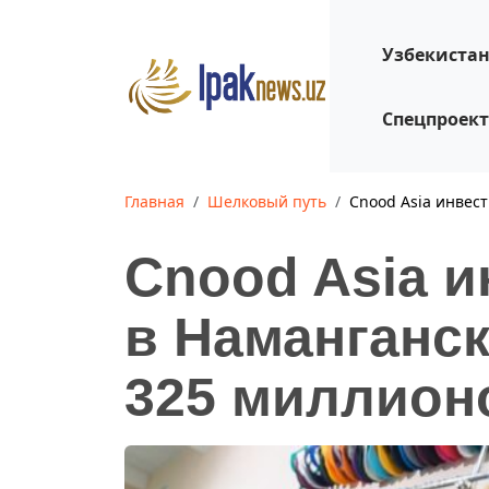
Узбекиста
Спецпроек
Главная
Шелковый путь
Cnood Asia инвес
Cnood Asia и
в Наманганс
325 миллион