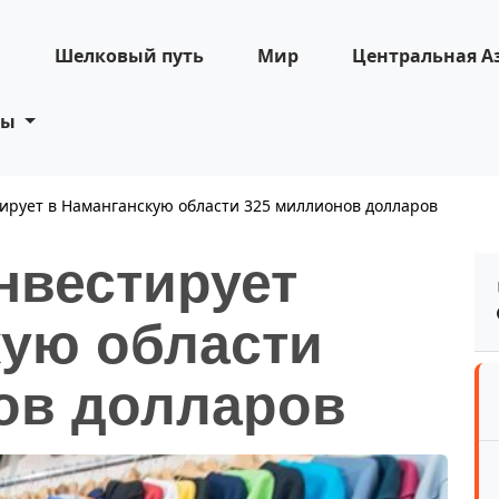
н
Шелковый путь
Мир
Центральная А
ты
тирует в Наманганскую области 325 миллионов долларов
нвестирует
кую области
ов долларов